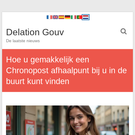
Delation Gouv
De laatste nieuws
Hoe u gemakkelijk een
Chronopost afhaalpunt bij u in de
buurt kunt vinden