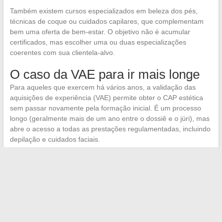
Também existem cursos especializados em beleza dos pés,
técnicas de coque ou cuidados capilares, que complementam
bem uma oferta de bem-estar. O objetivo não é acumular
certificados, mas escolher uma ou duas especializações
coerentes com sua clientela-alvo.
O caso da VAE para ir mais longe
Para aqueles que exercem há vários anos, a validação das
aquisições de experiência (VAE) permite obter o CAP estética
sem passar novamente pela formação inicial. É um processo
longo (geralmente mais de um ano entre o dossiê e o júri), mas
abre o acesso a todas as prestações regulamentadas, incluindo
depilação e cuidados faciais.
Exercer sem diploma continua sendo possível em um
perímetro preciso
, desde que nunca se ultrapasse a linha dos
atos estéticos regulamentados. O quadro se estreitou desde a
atualização da DGCCRF de fevereiro de 2026, e a tendência
não deve se inverter. É melhor construir sua oferta em torno de
prestações de bem-estar claramente posicionadas, com um
vocabulário dominado e uma formação documentada, do que