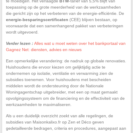
te moedigen. Het verlaagde
BTW
-tarief van 5,5% blijft van
toepassing op de grote meerderheid van de werkzaamheden
die gericht zijn op het verbeteren van de energie-efficiëntie. De
energie-besparingscertificaten
(CEE) blijven bestaan, op
voorwaarde dat een samenhangend pakket van verbeteringen
wordt uitgevoerd.
Verder lezen :
Alles wat u moet weten over het bankportaal van
Gagnez Net: diensten, advies en nieuws
Een opmerkelijke verandering: de nadruk op globale renovaties.
Huishoudens die ervoor kiezen om gelijktijdig actie te
ondernemen op isolatie, ventilatie en verwarming zien de
subsidies toenemen. Voor huishoudens met bescheiden
middelen wordt de ondersteuning door de Nationale
Woningagentschap uitgebreider, met een op maat gemaakt
opvolgingssysteem om de financiering en de effectiviteit van de
werkzaamheden te maximaliseren.
Als u een duidelijk overzicht zoekt van alle regelingen, de
subsidies van Maisonkalixo.fr op Zen et Déco geven
gedetailleerde bedragen, criteria en procedures, aangepast aan