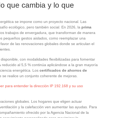
lo que cambia y lo que
energética se impone como un proyecto nacional. Las
afío ecológico, pero también social. En 2026, la
prima
los trabajos de envergadura, que transforman de manera
 Los pequeños gestos aislados, como reemplazar una
avor de las renovaciones globales donde se articulan el
ientes.
disponible, con modalidades flexibilizadas para fomentar
A
reducido al 5,5 % continúa aplicándose a la gran mayoría
iciencia energética. Los
certificados de ahorros de
 se realice un conjunto coherente de mejoras.
er para entender la dirección IP 192.168 y su uso
ovaciones globales. Los hogares que eligen actuar
ventilación y la calefacción ven aumentar las ayudas. Para
ompañamiento ofrecido por la Agencia Nacional de la
n seguimiento personalizado para maximizar la