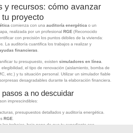
s y recursos: cómo avanzar
 tu proyecto
ética
comienza con una
auditoría energética
o un
apa, realizada por un profesional
RGE
(Reconocido
tificar con precisión los puntos débiles de la vivienda:
 La auditoría cuantifica los trabajos a realizar y
ayudas financieras
.
anificar tu presupuesto, existen
simuladores en línea
.
 elegibilidad, el tipo de renovación (aislamiento, bomba de
C, etc.) y tu situación personal. Utilizar un simulador fiable
r sorpresas desagradables durante la elaboración financiera.
s pasos a no descuidar
 son imprescindibles:
acturas, presupuestos detallados y auditoría energética.
os
RGE
.
ar los trabajos, bajo pena de que tu expediente sea