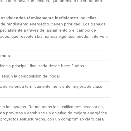
ectos de renovación pesada, que permiten un verdadero
 Las
viviendas térmicamente ineficientes
, aquellas
 de rendimiento energético, tienen prioridad. Los trabajos
pecialmente a través del aislamiento o el cambio de
ficados, que respeten las normas vigentes, pueden intervenir
encia
encia principal, finalizada desde hace 2 años
a según la composición del hogar
a de vivienda térmicamente ineficiente, mejora de clase
o a las ayudas. Reúne todos los justificantes necesarios,
jos
previstos y establece un objetivo de mejora energética
os proyectos estructurados, con un compromiso claro para