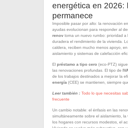
energética en 2026: 
permanece
Imposible pasar por alto: la renovación 
ayudas evolucionan para responder al des
renov
toma un nuevo rumbo: prioridad a 
duradera el rendimiento de la vivienda.
caldera, reciben mucho menos apoyo, en f
aislamiento y sistemas de calefacción efic
El
préstamo a tipo cero
(eco-PTZ) sigue 
las renovaciones profundas. El tipo de
IV
de los trabajos destinados a mejorar la ef
energía
(CEE) se mantienen, siempre que
Leer también :
Todo lo que necesitas sab
frecuente
Un cambio notable: el énfasis en las ren
simultáneamente sobre el aislamiento, la 
los hogares con recursos modestos, el ac
Vivienda se vuelve más exhaustivo, con u