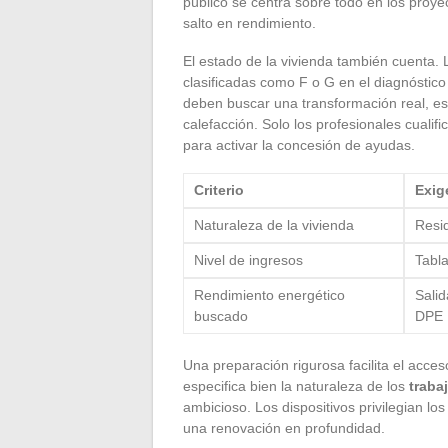
público se centra sobre todo en los proy
salto en rendimiento.
El estado de la vivienda también cuenta.
clasificadas como F o G en el diagnóstico
deben buscar una transformación real, es
calefacción. Solo los profesionales cuali
para activar la concesión de ayudas.
Criterio
Exig
Naturaleza de la vivienda
Resid
Nivel de ingresos
Tabl
Rendimiento energético
Salid
buscado
DPE
Una preparación rigurosa facilita el acces
especifica bien la naturaleza de los
traba
ambicioso. Los dispositivos privilegian l
una renovación en profundidad.