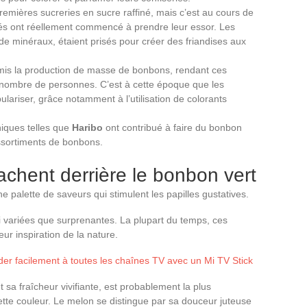
mières sucreries en sucre raffiné, mais c’est au cours de
és ont réellement commencé à prendre leur essor. Les
 de minéraux, étaient prisés pour créer des friandises aux
permis la production de masse de bonbons, rendant ces
 nombre de personnes. C’est à cette époque que les
ariser, grâce notamment à l’utilisation de colorants
niques telles que
Haribo
ont contribué à faire du bonbon
ssortiments de bonbons.
achent derrière le bonbon vert
palette de saveurs qui stimulent les papilles gustatives.
 variées que surprenantes. La plupart du temps, ces
leur inspiration de la nature.
r facilement à toutes les chaînes TV avec un Mi TV Stick
t sa fraîcheur vivifiante, est probablement la plus
te couleur. Le melon se distingue par sa douceur juteuse