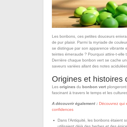
Les bonbons, ces petites douceurs enivr
de pur plaisir. Parmi la myriade de couleur
se distingue par son apparence vibrante 
teintes émeraude ? Pourquoi attire-t-elle 
Derrière chaque bonbon vert se cache une h
saveurs variées allant des notes acidulé
Origines et histoires
Les
origines
du
bonbon vert
plongeront
fascinant à travers le temps et les cultures
A découvrir également :
Découvrez qui e
confidences
Dans l’Antiquité, les bonbons étaient s
utilisaient déjà des herbes et des épic