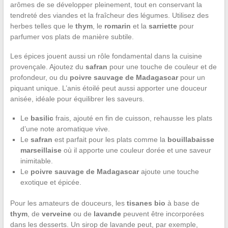
arômes de se développer pleinement, tout en conservant la
tendreté des viandes et la fraîcheur des légumes. Utilisez des
herbes telles que le
thym
, le
romarin
et la
sarriette
pour
parfumer vos plats de manière subtile.
Les épices jouent aussi un rôle fondamental dans la cuisine
provençale. Ajoutez du
safran
pour une touche de couleur et de
profondeur, ou du
poivre sauvage de Madagascar
pour un
piquant unique. L’anis étoilé peut aussi apporter une douceur
anisée, idéale pour équilibrer les saveurs.
Le
basilic
frais, ajouté en fin de cuisson, rehausse les plats
d’une note aromatique vive.
Le
safran
est parfait pour les plats comme la
bouillabaisse
marseillaise
où il apporte une couleur dorée et une saveur
inimitable.
Le
poivre sauvage de Madagascar
ajoute une touche
exotique et épicée.
Pour les amateurs de douceurs, les
tisanes bio
à base de
thym
, de
verveine
ou de
lavande
peuvent être incorporées
dans les desserts. Un sirop de lavande peut, par exemple,