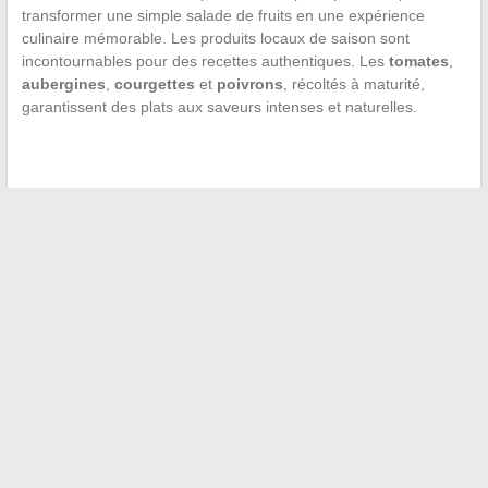
transformer une simple salade de fruits en une expérience
culinaire mémorable. Les produits locaux de saison sont
incontournables pour des recettes authentiques. Les
tomates
,
aubergines
,
courgettes
et
poivrons
, récoltés à maturité,
garantissent des plats aux saveurs intenses et naturelles.
←
Comment bien se préparer pour un séjour réussi à Nice
Comment préparer un voyage en van pour une aventure
hors du commun ?
→
Recherche