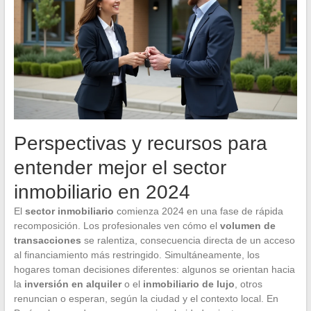
Perspectivas y recursos para
entender mejor el sector
inmobiliario en 2024
El
sector inmobiliario
comienza 2024 en una fase de rápida
recomposición. Los profesionales ven cómo el
volumen de
transacciones
se ralentiza, consecuencia directa de un acceso
al financiamiento más restringido. Simultáneamente, los
hogares toman decisiones diferentes: algunos se orientan hacia
la
inversión en alquiler
o el
inmobiliario de lujo
, otros
renuncian o esperan, según la ciudad y el contexto local. En