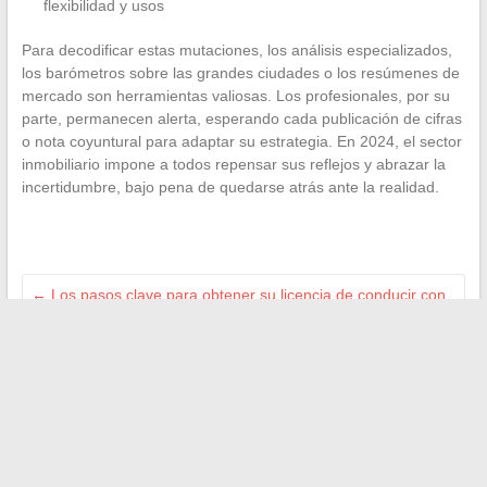
flexibilidad y usos
Para decodificar estas mutaciones, los análisis especializados,
los barómetros sobre las grandes ciudades o los resúmenes de
mercado son herramientas valiosas. Los profesionales, por su
parte, permanecen alerta, esperando cada publicación de cifras
o nota coyuntural para adaptar su estrategia. En 2024, el sector
inmobiliario impone a todos repensar sus reflejos y abrazar la
incertidumbre, bajo pena de quedarse atrás ante la realidad.
←
Los pasos clave para obtener su licencia de conducir con
éxito
Cómo escuchar el correo de voz Doro 2404 fácilmente en su
teléfono
→
Buscar