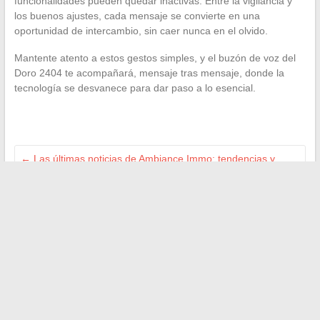
funcionalidades pueden quedar inactivas. Entre la vigilancia y
los buenos ajustes, cada mensaje se convierte en una
oportunidad de intercambio, sin caer nunca en el olvido.
Mantente atento a estos gestos simples, y el buzón de voz del
Doro 2404 te acompañará, mensaje tras mensaje, donde la
tecnología se desvanece para dar paso a lo esencial.
←
Las últimas noticias de Ambiance Immo: tendencias y
novedades del sector inmobiliario
Consejos de belleza imprescindibles para realzar tu piel y
revelar tu brillo natural
→
Buscar