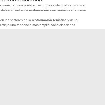
s
muestran una preferencia por la calidad del servicio y el
 establecimientos de
restauración con servicio a la mesa
 en los sectores de la
restauración temática
y de la
refleja una tendencia más amplia hacia elecciones
 cotidiana
limentarios, optando por soluciones más asequibles. El
eparadas se vuelve más frecuente. Las aplicaciones de
 los pedidos, especialmente para platos menos costosos.
fertas para satisfacer estas nuevas expectativas, mientras
as transformaciones en el sector de la restauración en
e los
hábitos de consumo
y un impacto tangible en la
ónde y cuándo aparece en el cielo?