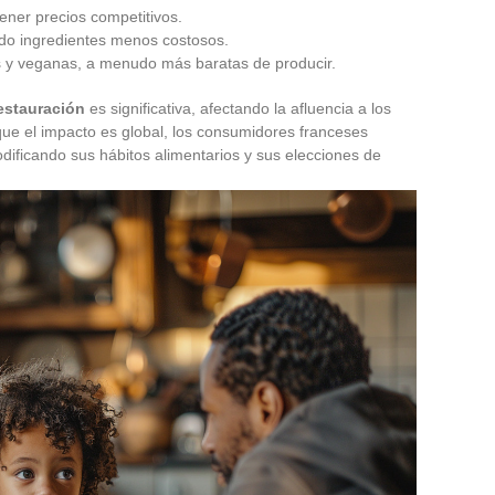
ner precios competitivos.
ndo ingredientes menos costosos.
 y veganas, a menudo más baratas de producir.
restauración
es significativa, afectando la afluencia a los
que el impacto es global, los consumidores franceses
odificando sus hábitos alimentarios y sus elecciones de