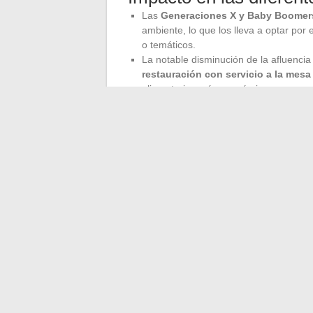
Las
Generaciones X y Baby Boomer
ambiente, lo que los lleva a optar por
o temáticos.
La notable disminución de la afluencia
restauración con servicio a la mesa
alimentarias más económicas.
Adaptaciones de la vida
Los franceses revisan sus presupuestos a
uso de la cocina casera y las comidas pr
entrega en línea registran un aumento en
Los restauradores deben así ajustar sus o
gestionan las restricciones económicas. L
2024 ilustran una adaptación constante d
vida cotidiana de los franceses
.
←
Los misterios del astro luminoso: ¿d