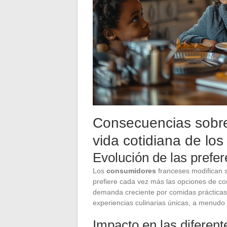
Consecuencias sobre
vida cotidiana de los
Evolución de las prefe
Los
consumidores
franceses modifican s
prefiere cada vez más las opciones de co
demanda creciente por comidas prácticas
experiencias culinarias únicas, a menudo e
Impacto en las diferen