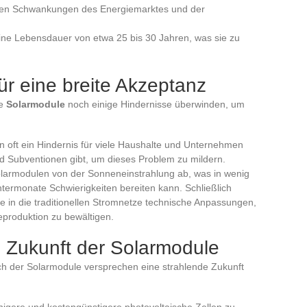
en Schwankungen des Energiemarktes und der
ine Lebensdauer von etwa 25 bis 30 Jahren, was sie zu
r eine breite Akzeptanz
ie
Solarmodule
noch einige Hindernisse überwinden, um
len oft ein Hindernis für viele Haushalte und Unternehmen
d Subventionen gibt, um dieses Problem zu mildern.
olarmodulen von der Sonneneinstrahlung ab, was in wenig
ermonate Schwierigkeiten bereiten kann. Schließlich
gie in die traditionellen Stromnetze technische Anpassungen,
produktion zu bewältigen.
e Zukunft der Solarmodule
ich der Solarmodule versprechen eine strahlende Zukunft
ähigere und kostengünstigere photovoltaische Zellen zu