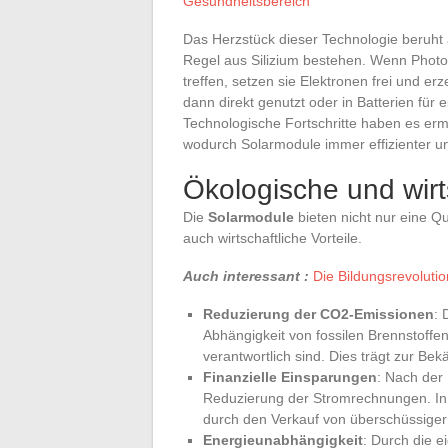
Gesundheitsbereich
Das Herzstück dieser Technologie beruht 
Regel aus Silizium bestehen. Wenn Photon
treffen, setzen sie Elektronen frei und er
dann direkt genutzt oder in Batterien fü
Technologische Fortschritte haben es ermö
wodurch Solarmodule immer effizienter und
Ökologische und wirts
Die
Solarmodule
bieten nicht nur eine Qu
auch wirtschaftliche Vorteile.
Auch interessant :
Die Bildungsrevolution
Reduzierung der CO2-Emissionen
: 
Abhängigkeit von fossilen Brennstoffe
verantwortlich sind. Dies trägt zur B
Finanzielle Einsparungen
: Nach der 
Reduzierung der Stromrechnungen. In 
durch den Verkauf von überschüssiger
Energieunabhängigkeit
: Durch die e