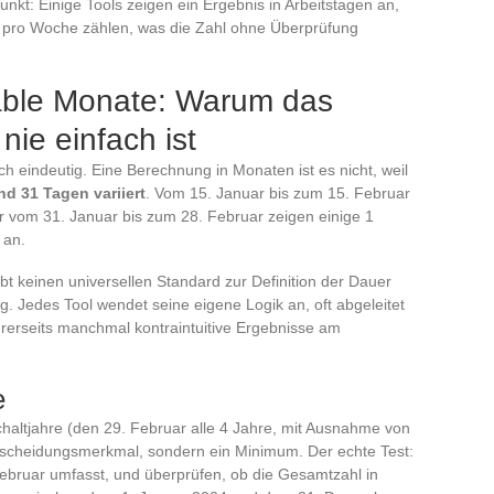
nkt: Einige Tools zeigen ein Ergebnis in Arbeitstagen an,
ge pro Woche zählen, was die Zahl ohne Überprüfung
iable Monate: Warum das
nie einfach ist
h eindeutig. Eine Berechnung in Monaten ist es nicht, weil
d 31 Tagen variiert
. Vom 15. Januar bis zum 15. Februar
r vom 31. Januar bis zum 28. Februar zeigen einige 1
 an.
ibt keinen universellen Standard zur Definition der Dauer
. Jedes Tool wendet seine eigene Logik an, oft abgeleitet
hrerseits manchmal kontraintuitive Ergebnisse am
e
Schaltjahre (den 29. Februar alle 4 Jahre, mit Ausnahme von
erscheidungsmerkmal, sondern ein Minimum. Der echte Test:
ebruar umfasst, und überprüfen, ob die Gesamtzahl in