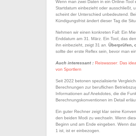
Wenn man zwei Daten in ein Online-Tool 
Startdatum einbezieht oder ausschließt, u
scheint der Unterschied unbedeutend. Bei
Kündigungsfrist ändert dieser Tag die Situ
Nehmen wir einen konkreten Fall: Ein Mie
Enddatum am 31. März. Ein Tool, das den 
ihn einbezieht, zeigt 31 an.
Überprüfen, o
sollte der erste Reflex sein, bevor man ein
Auch interessant :
Reiswasser: Das idea
von Sportlern
Seit 2022 betonen spezialisierte Verglei
Berechnungen zur beruflichen Betriebszug
Informationen auf Anekdotes, die die Fun
Berechnungskonventionen im Detail erläu
Ein guter Rechner zeigt klar seine Konven
den beiden Modi zu wechseln. Wenn diese
Beginn und am Ende eingeben. Wenn das E
1 ist, ist er einbezogen.