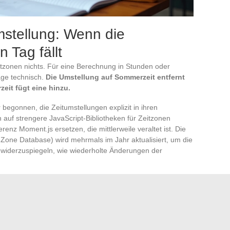
mstellung: Wenn die
 Tag fällt
tzonen nichts. Für eine Berechnung in Stunden oder
age technisch.
Die Umstellung auf Sommerzeit entfernt
zeit fügt eine hinzu.
egonnen, die Zeitumstellungen explizit in ihren
h auf strengere JavaScript-Bibliotheken für Zeitzonen
erenz Moment.js ersetzen, die mittlerweile veraltet ist. Die
Zone Database) wird mehrmals im Jahr aktualisiert, um die
 widerzuspiegeln, wie wiederholte Änderungen der
d zwischen zwei Daten in unterschiedlichen Zeitzonen
eitumstellung umfasst,
kann das Ergebnis in Stunden
nachdem, ob das Tool diese Übergänge berücksichtigt oder
Berechnung der Arbeitszeit, SLA) zählt diese Genauigkeit.