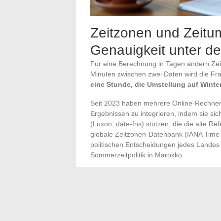
Zeitzonen und Zeitu
Genauigkeit unter den
Für eine Berechnung in Tagen ändern Zei
Minuten zwischen zwei Daten wird die Fr
eine Stunde, die Umstellung auf Winter
Seit 2023 haben mehrere Online-Rechner b
Ergebnissen zu integrieren, indem sie sic
(Luxon, date-fns) stützen, die die alte Ref
globale Zeitzonen-Datenbank (IANA Time 
politischen Entscheidungen jedes Landes
Sommerzeitpolitik in Marokko.
In der Praxis, wenn man einen Unterschie
berechnet oder wenn der Zeitraum eine Z
um ein bis zwei Stunden variieren
, je 
nicht. Für den professionellen Gebrauch (