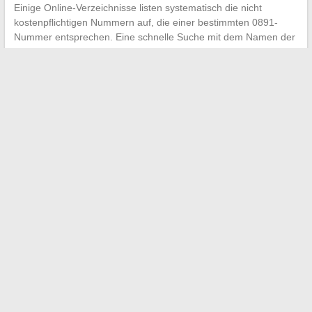
Einige Online-Verzeichnisse listen systematisch die nicht
kostenpflichtigen Nummern auf, die einer bestimmten 0891-
Nummer entsprechen. Eine schnelle Suche mit dem Namen der
Organisation, gefolgt von „nicht kostenpflichtige Nummer“, liefert
oft ein verwertbares Ergebnis.
Die Vorwahl 0891 wird nicht aus dem französischen Telefonnetz
verschwinden, aber ihre Bedeutung nimmt ab. Vor jedem Anruf
die Tarifierung auf surmafacture.fr zu überprüfen und nach einer
alternativen Nummer zu suchen, dauert weniger als eine
Minute, ein Reflex, der mehrere Euro an Zusatzgebühren auf
einer einzigen Rechnung vermeiden kann.
←
Praktischer Leitfaden zur einfachen Berechnung der
Differenz zwischen zwei Daten online
Entdecken Sie alle Tipps und Neuigkeiten, um online einfach
Geld zu verdienen
→