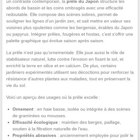
un contraste contemporain, la
prêle du Japon
structure les
abords de bassin et les coins ombragés avec une efficacité
redoutable. Elle compose des scènes sobres, permet de
souligner les lignes d’un jardin zen, et sait mettre en valeur ses
voisines plus opulentes comme les bergenias, érables du Japon
ou papyrus. Intégrer prêles, fougères et hostas, c’est s’offrir une
palette graphique qui évolue saison après saison.
La prêle n’est pas qu’ornementale. Elle joue aussi le rôle de
stabilisateur naturel, lutte contre l’érosion en fixant le sol, et
enrichit la terre en silice et en calcium. De plus, certains
jardiniers expérimentés utilisent ses décoctions pour renforcer la
résistance d’autres plantes aux maladies, tout en préservant la
vie du sol.
Voici un aperçu des usages où la prêle excelle :
Ornement
: en haie basse, isolée ou intégrée à des scènes
de graminées ou mousses.
Efﬁcacité écologique
: maintien des berges, paillage,
soutien à la filtration naturelle de l’eau.
Propriétés abrasives
: anciennement employée pour polir le