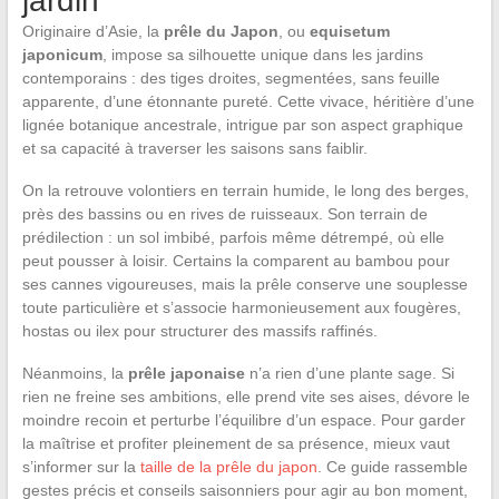
jardin
Originaire d’Asie, la
prêle du Japon
, ou
equisetum
japonicum
, impose sa silhouette unique dans les jardins
contemporains : des tiges droites, segmentées, sans feuille
apparente, d’une étonnante pureté. Cette vivace, héritière d’une
lignée botanique ancestrale, intrigue par son aspect graphique
et sa capacité à traverser les saisons sans faiblir.
On la retrouve volontiers en terrain humide, le long des berges,
près des bassins ou en rives de ruisseaux. Son terrain de
prédilection : un sol imbibé, parfois même détrempé, où elle
peut pousser à loisir. Certains la comparent au bambou pour
ses cannes vigoureuses, mais la prêle conserve une souplesse
toute particulière et s’associe harmonieusement aux fougères,
hostas ou ilex pour structurer des massifs raffinés.
Néanmoins, la
prêle japonaise
n’a rien d’une plante sage. Si
rien ne freine ses ambitions, elle prend vite ses aises, dévore le
moindre recoin et perturbe l’équilibre d’un espace. Pour garder
la maîtrise et profiter pleinement de sa présence, mieux vaut
s’informer sur la
taille de la prêle du japon
. Ce guide rassemble
gestes précis et conseils saisonniers pour agir au bon moment,