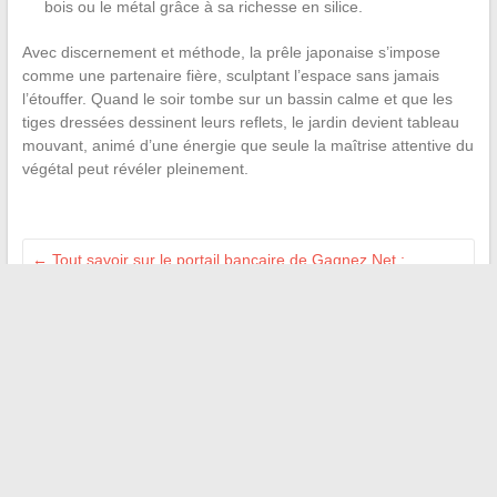
bois ou le métal grâce à sa richesse en silice.
Avec discernement et méthode, la prêle japonaise s’impose
comme une partenaire fière, sculptant l’espace sans jamais
l’étouffer. Quand le soir tombe sur un bassin calme et que les
tiges dressées dessinent leurs reflets, le jardin devient tableau
mouvant, animé d’une énergie que seule la maîtrise attentive du
végétal peut révéler pleinement.
←
Tout savoir sur le portail bancaire de Gagnez Net :
services, conseils et actualités
Quelle différence entre saucisse de Toulouse et Montbéliard
pour un rougail réussi ?
→
Recherche