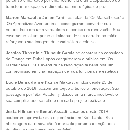
percurso é marcado por uma resiliência e uma capacidade de
transformar espaços rudimentares em refúgios de paz.
Manon Marsault e Julien Tanti
, estrelas de ‘Os Marselheses’ e
‘Os Aprendizes Aventureiros’, conseguiram converter sua
notoriedade em uma verdadeira expertise em renovação. Seu
casamento foi um ponto culminante de sua carreira na mídia,
reforçando sua imagem de casal sólido e criativo.
Jessica Thivenin e Thibault Garcia
se casaram no consulado
da França em Dubai, após conquistarem o público em ‘Os
Marselheses’. Sua aventura na renovação testemunha um
compromisso em criar espaços de vida funcionais e estéticos.
Lucie Bernardoni e Patrice Maktav
, unidos desde 23 de
outubro de 2018, trazem um toque artístico à renovação. Sua
passagem por ‘Star Academy’ deixou uma marca indelével, e
sua cumplicidade se reflete em cada projeto realizado.
Jesta Hillmann e Benoît Assadi
, casados desde 2019,
souberam aproveitar sua experiência em ‘Koh-Lanta’. Sua
abordagem da renovação é marcada por uma atenção aos
detalhes e uma busca pela perfeição.