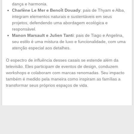
dança e harmonia.
Charlène Le Mer e Benoît Douady
: pais de Thyam e Alba,
integram elementos naturais e sustentáveis em seus
projetos, defendendo uma abordagem ecológica e
responsável.
Manon Marsault e Julien Tanti
: pais de Tiago e Angelina,
seu estilo é uma mistura de luxo e funcionalidade, com uma
atenção especial aos detalhes.
O espectro de influência desses casais se estende além da
televisão. Eles participam de eventos de design, conduzem
workshops e colaboram com marcas renomadas. Seu impacto
também é medido pela maneira como inspiram as famílias a
transformar seus próprios espaços de vida.
←
Como a evolução do custo da alimentação rápida impacta
nosso dia a dia em 2024
Como otimizar sua experiência de aprendizado digital com