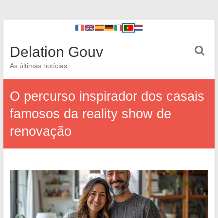
Delation Gouv
As últimas notícias
O percurso inspirador dos casais
famosos da reality show de
renovação