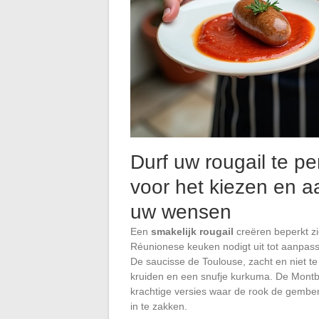
Durf uw rougail te pe
voor het kiezen en 
uw wensen
Een
smakelijk rougail
creëren beperkt zic
Réunionese keuken nodigt uit tot aanpassi
De saucisse de Toulouse, zacht en niet te
kruiden en een snufje kurkuma. De Montbé
krachtige versies waar de rook de gember,
in te zakken.