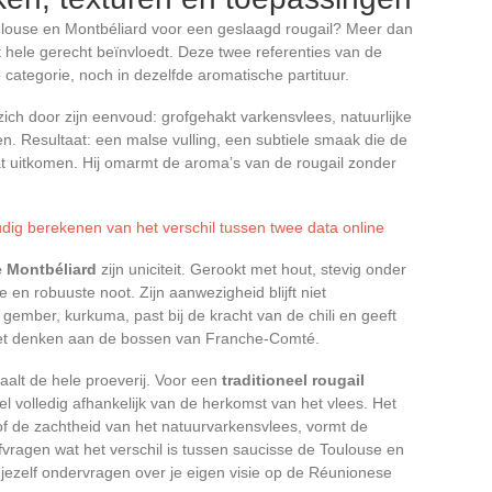
oulouse en Montbéliard voor een geslaagd rougail? Meer dan
et hele gerecht beïnvloedt. Deze twee referenties van de
 categorie, noch in dezelfde aromatische partituur.
ich door zijn eenvoud: grofgehakt varkensvlees, natuurlijke
en. Resultaat: een malse vulling, een subtiele smaak die de
at uitkomen. Hij omarmt de aroma’s van de rougail zonder
dig berekenen van het verschil tussen twee data online
e Montbéliard
zijn uniciteit. Gerookt met hout, stevig onder
 en robuuste noot. Zijn aanwezigheid blijft niet
gember, kurkuma, past bij de kracht van de chili en geeft
doet denken aan de bossen van Franche-Comté.
paalt de hele proeverij. Voor een
traditioneel rougail
el volledig afhankelijk van de herkomst van het vlees. Het
k of de zachtheid van het natuurvarkensvlees, vormt de
 afvragen wat het verschil is tussen saucisse de Toulouse en
 jezelf ondervragen over je eigen visie op de Réunionese