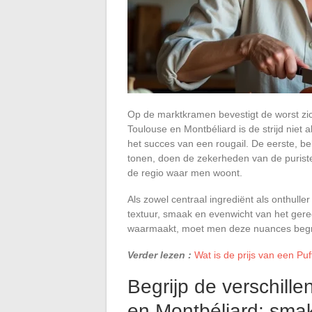
Op de marktkramen bevestigt de worst zich
Toulouse en Montbéliard is de strijd niet a
het succes van een rougail. De eerste, be
tonen, doen de zekerheden van de purist
de regio waar men woont.
Als zowel centraal ingrediënt als onthulle
textuur, smaak en evenwicht van het gerech
waarmaakt, moet men deze nuances begrij
Verder lezen :
Wat is de prijs van een Puf
Begrijp de verschill
en Montbéliard: sma