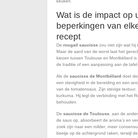
keuken.
Wat is de impact op 
beperkingen van elk
recept
De
rougail saucisse
zou niet zijn wat hi
Maar de aard van de worst laat het gere
kiezen tussen Toulouse en Montbéliard is
de traditie of een aanpassing aan de tafel
Als de
saucisse de Montbéliard
doet den
een stevigheid in de bereiding en een ar
van de tomatensaus. Zijn stevige textuur, 
kurkuma. Hij legt de verbinding met het Réu
behouden.
De
saucisse de Toulouse
, aan de ander
de saus op, absorbeert de aroma’s en verz
zoek zijn naar een milder, meer consensue
beetje op de achtergrond raken, terwijl de