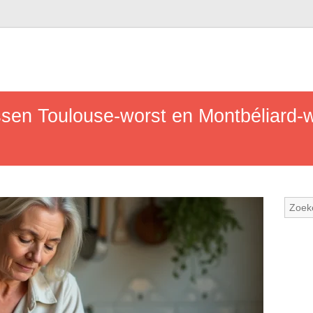
ussen Toulouse-worst en Montbéliard-