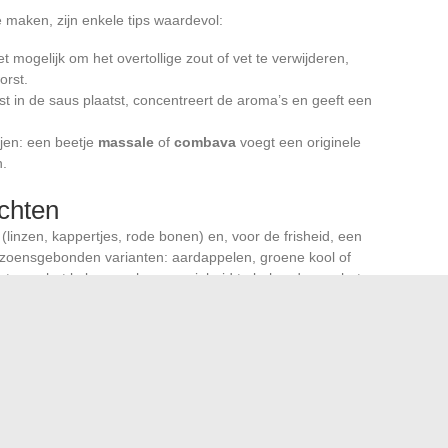
 maken, zijn enkele tips waardevol:
 mogelijk om het overtollige zout of vet te verwijderen,
orst.
t in de saus plaatst, concentreert de aroma’s en geeft een
ijen: een beetje
massale
of
combava
voegt een originele
n.
chten
 (linzen, kappertjes, rode bonen) en, voor de frisheid, een
izoensgebonden varianten: aardappelen, groene kool of
iet voor het koken om hun sappigheid te behouden en het
rken tot één versie. Of u nu de rondheid van een milde
 verkiest, de diversiteit aan worsten biedt een eindeloos
het Zuidwesten en de kracht van de Comtoise bossen. Niets
en en aan te passen, om de versie te vinden die bij u past.