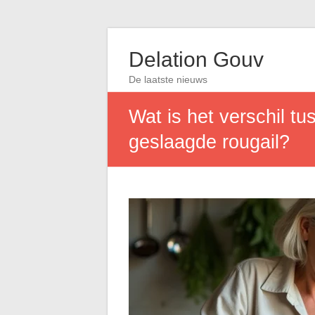
Delation Gouv
De laatste nieuws
Wat is het verschil t
geslaagde rougail?