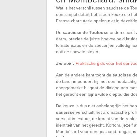
Wat is het verschil tussen saucisse de T
een simpel detail, het is een keuze die h
Franse charcuterie spelen niet in dezelfde
De
saucisse de Toulouse
onderscheidt z
darm, precies de juiste hoeveelheid kruid
tomatensaus en de specerijen volledig la
ooit de show te stelen.
Zie ook :
Praktische gids voor het eenvou
Aan de andere kant toont de
saucisse d
de tand, imponeert hij met een houtachtige
onopgemerkt: hij gaat de dialoog aan met 
het gerecht een bijna wilde diepte, die 
De keuze is dus niet onbelangrijk: het be
saucisse
verschuift het aromatische profi
verschil in textuur, de kracht van de roo
identiteit van het gerecht. Kortom, jezelf
Montbéliard voor een geslaagd rougail, is