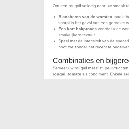
Om een rougail volledig naar uw smaak te
Blancheren van de worsten
maakt het
vooral in het geval van een gerookte w
Een kort bakproces
voordat u de wors
smakelijkere textuur.
Speel met de intensiteit van de specer
noot toe zonder het recept te bederve
Combinaties en bijgere
Serveer uw rougail met rijst, peulvruchten
rougail tomate
als condiment. Enkele se
gele pompoen. Een tip: prik de worsten n
sap vast te houden.
De Réunionese keuken laat zich niet bepe
rougail of de kracht van een pittige versie
speelveld, ergens tussen het accent van 
is zo bevredigend als de durf om te variër