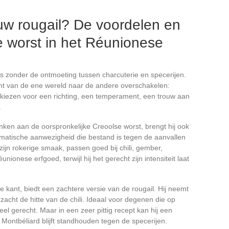
uw rougail? De voordelen en
e worst in het Réunionese
j is zonder de ontmoeting tussen charcuterie en specerijen.
cht van de ene wereld naar de andere overschakelen:
 kiezen voor een richting, een temperament, een trouw aan
.
ken aan de oorspronkelijke Creoolse worst, brengt hij ook
omatische aanwezigheid die bestand is tegen de aanvallen
zijn rokerige smaak, passen goed bij chili, gember,
nionese erfgoed, terwijl hij het gerecht zijn intensiteit laat
e kant, biedt een zachtere versie van de rougail. Hij neemt
acht de hitte van de chili. Ideaal voor degenen die op
el gerecht. Maar in een zeer pittig recept kan hij een
 Montbéliard blijft standhouden tegen de specerijen.