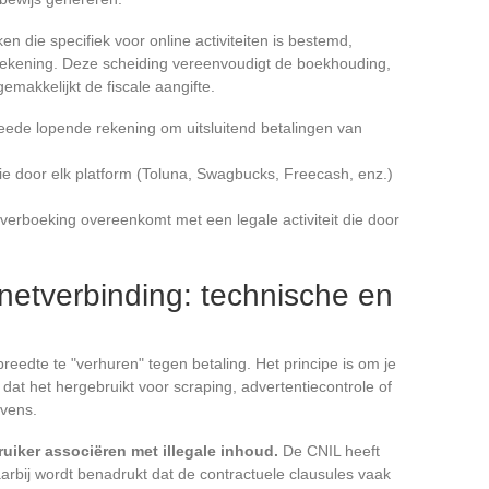
 die specifiek voor online activiteiten is bestemd,
rekening. Deze scheiding vereenvoudigt de boekhouding,
emakkelijkt de fiscale aangifte.
eede lopende rekening om uitsluitend betalingen van
ie door elk platform (Toluna, Swagbucks, Freecash, enz.)
verboeking overeenkomt met een legale activiteit die door
rnetverbinding: technische en
dte te "verhuren" tegen betaling. Het principe is om je
dat het hergebruikt voor scraping, advertentiecontrole of
evens.
uiker associëren met illegale inhoud.
De CNIL heeft
arbij wordt benadrukt dat de contractuele clausules vaak