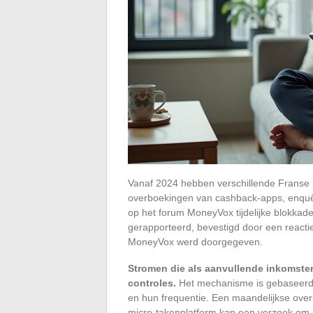
Vanaf 2024 hebben verschillende Frans
overboekingen van cashback-apps, enquê
op het forum MoneyVox tijdelijke blokka
gerapporteerd, bevestigd door een reacti
MoneyVox werd doorgegeven.
Stromen die als aanvullende inkomsten
controles.
Het mechanisme is gebaseerd 
en hun frequentie. Een maandelijkse over
micro-takenplatform kan een verzoek om 