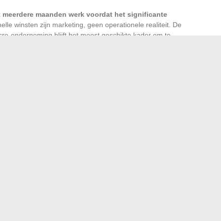
st meerdere maanden werk voordat het significante
lle winsten zijn marketing, geen operationele realiteit. De
cro-onderneming blijft het meest geschikte kader om te
f SASU als de omzet toeneemt.
s, sjablonen, video-trainingen) biedt een interessante
eel ligt in de volledige controle over de marge en de
 Podia maken het mogelijk om een aanbod te lanceren
: platforms en
iverr, ComeUp) vertegenwoordigt een directe inkomstenbron,
ermijnt sterk de uurtarieven.
Zich positioneren op een
generieke diensten
is de enige levensvatbare strategie op
t duizenden profielen. Een gespecialiseerde schrijver in
d heeft toegang tot beter betaalde opdrachten met minder
or webontwikkeling, design of sociale media beheer.