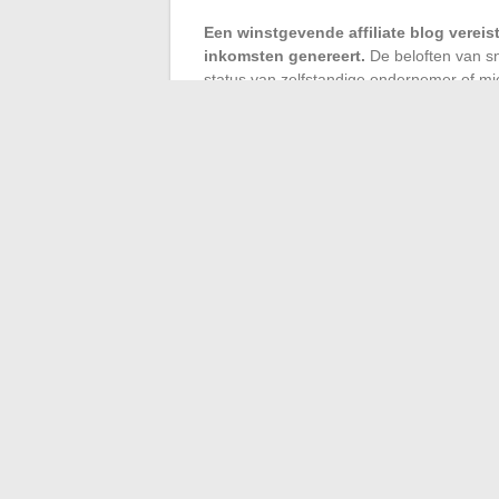
Een winstgevende affiliate blog verei
inkomsten genereert.
De beloften van sne
status van zelfstandige ondernemer of mi
beginnen, met een overgang naar EURL o
De verkoop van digitale producten (e-book
alternatieve aan pure affiliatie. Het voord
klantrelatie. Platforms zoals Gumroad of
zonder zware technische investeringen.
Freelance op het web
prijspositionering
Freelancen online via platforms (Malt, F
maar de concurrentie op instapprijzen ond
specifieke expertise in plaats van op 
middellange termijn.
Een algemene webschrijver concurreert me
medische, juridische of technische inhou
concurrentie. Hetzelfde principe geldt vo