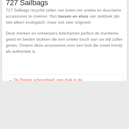
727 Sailbags
727 Sailbags recyclet zeilen van boten om unieke en duurzame
accessoires te creëren. Hun
tassen en etuis
van zeildoek zijn
niet alleen ecologisch, maar ook zeer origineel.
Deze merken en ontwerpers belichamen perfect de maritieme
geest en bieden stukken die een unieke touch aan uw stijl zullen
geven. Omarm deze accessoires voor een look die zowel trendy
als authentiek is.
←
De Parijse schoonheid: een duik in de
schoonheidsinstituten van de hoofdstad
Herontdek uw smartphone: het fenomeen van refurbished
telefoons
→
Zoeken