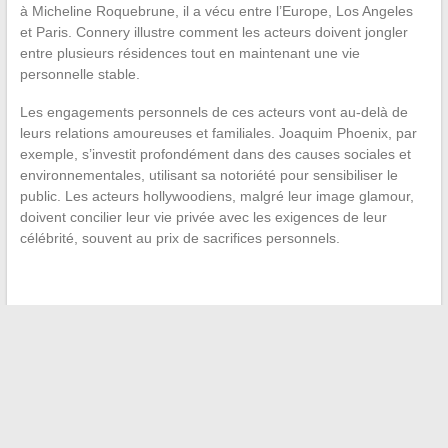
à Micheline Roquebrune, il a vécu entre l’Europe, Los Angeles
et Paris. Connery illustre comment les acteurs doivent jongler
entre plusieurs résidences tout en maintenant une vie
personnelle stable.
Les engagements personnels de ces acteurs vont au-delà de
leurs relations amoureuses et familiales. Joaquim Phoenix, par
exemple, s’investit profondément dans des causes sociales et
environnementales, utilisant sa notoriété pour sensibiliser le
public. Les acteurs hollywoodiens, malgré leur image glamour,
doivent concilier leur vie privée avec les exigences de leur
célébrité, souvent au prix de sacrifices personnels.
←
Comment réussir ses études à Angers grâce aux
plateformes éducatives en ligne ?
Améliorer sa connexion internet : outils et méthodes efficaces
à adopter
→