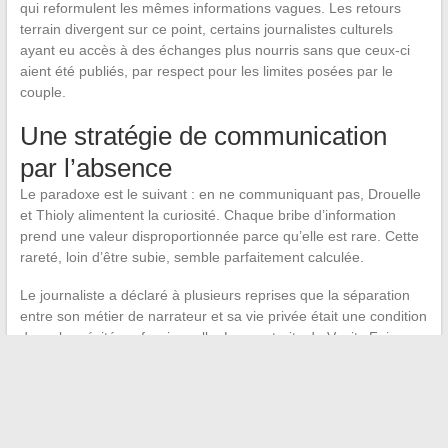
qui reformulent les mêmes informations vagues. Les retours
terrain divergent sur ce point, certains journalistes culturels
ayant eu accès à des échanges plus nourris sans que ceux-ci
aient été publiés, par respect pour les limites posées par le
couple.
Une stratégie de communication
par l’absence
Le paradoxe est le suivant : en ne communiquant pas, Drouelle
et Thioly alimentent la curiosité. Chaque bribe d’information
prend une valeur disproportionnée parce qu’elle est rare. Cette
rareté, loin d’être subie, semble parfaitement calculée.
Le journaliste a déclaré à plusieurs reprises que la séparation
entre son métier de narrateur et sa vie privée était une condition
de sa longévité professionnelle. Les portraits de Vanity Fair
France confirment cette lecture : le couple fonctionne sur un
principe de cloisonnement assumé, où
chacun protège
l’espace créatif de l’autre
.
Les éléments accessibles sur Clémence Thioly et Fabrice