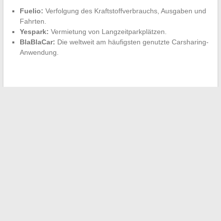
Fuelio:
Verfolgung des Kraftstoffverbrauchs, Ausgaben und
Fahrten.
Yespark:
Vermietung von Langzeitparkplätzen.
BlaBlaCar:
Die weltweit am häufigsten genutzte Carsharing-
Anwendung.
←
So sparen Sie bei Ihrer Autoversicherung: Praktische
Tipps, die Sie kennen sollten
Warum sollten TPE/PME Fachleute mit der Verwaltung ihrer
Steuern beauftragen?
→
Suchen