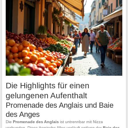
Die Highlights für einen
gelungenen Aufenthalt
Promenade des Anglais und Baie
des Anges
Die
Promenade des Anglais
ist untrennbar mit Nizza
verbunden. Diese ikonische Allee verläuft entlang der
Baie des