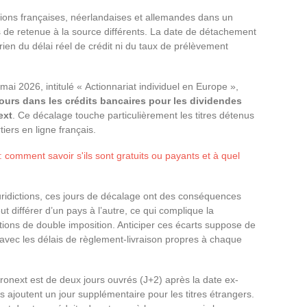
ctions françaises, néerlandaises et allemandes dans un
es de retenue à la source différents. La date de détachement
 rien du délai réel de crédit ni du taux de prélèvement
 mai 2026, intitulé « Actionnariat individuel en Europe »,
 jours dans les crédits bancaires pour les dividendes
ext
. Ce décalage touche particulièrement les titres détenus
iers en ligne français.
comment savoir s'ils sont gratuits ou payants et à quel
uridictions, ces jours de décalage ont des conséquences
ut différer d’un pays à l’autre, ce qui complique la
tions de double imposition. Anticiper ces écarts suppose de
avec les délais de règlement-livraison propres à chaque
onext est de deux jours ouvrés (J+2) après la date ex-
s ajoutent un jour supplémentaire pour les titres étrangers.